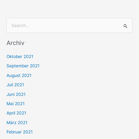
S
u
Archiv
c
h
Oktober 2021
e
September 2021
n
August 2021
n
Juli 2021
a
c
Juni 2021
h
Mai 2021
:
April 2021
März 2021
Februar 2021