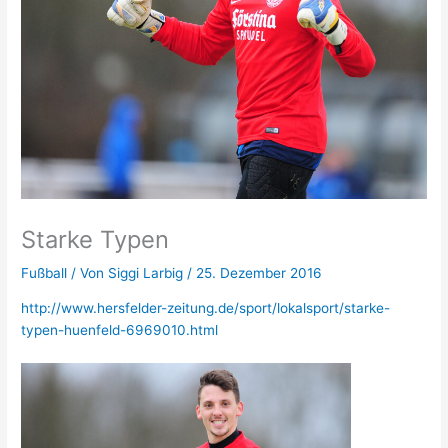
Starke Typen
Fußball
/ Von
Siggi Larbig
/
25. Dezember 2016
http://www.hersfelder-zeitung.de/sport/lokalsport/starke-
typen-huenfeld-6969010.html