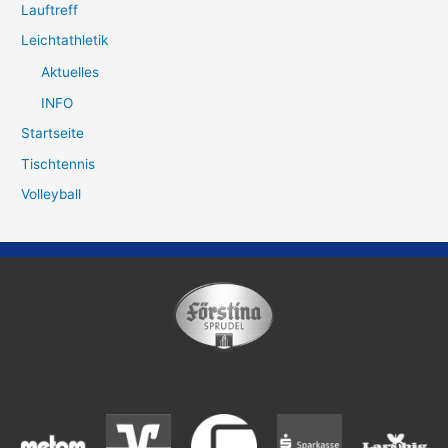
Lauftreff
Leichtathletik
Aktuelles
INFO
Startseite
Tischtennis
Volleyball