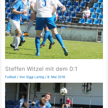
Steffen Witzel mit dem 0:1
Fußball
/ Von
Siggi Larbig
/
8. Mai 2016