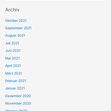
u
Archiv
c
h
Oktober 2021
e
September 2021
n
August 2021
n
Juli 2021
a
c
Juni 2021
h
Mai 2021
:
April 2021
März 2021
Februar 2021
Januar 2021
Dezember 2020
November 2020
Oktober 2020