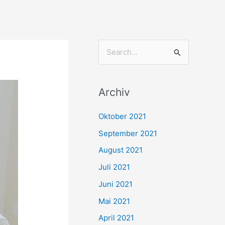
S
u
c
Archiv
h
e
Oktober 2021
n
September 2021
n
August 2021
a
Juli 2021
c
Juni 2021
h
Mai 2021
:
April 2021