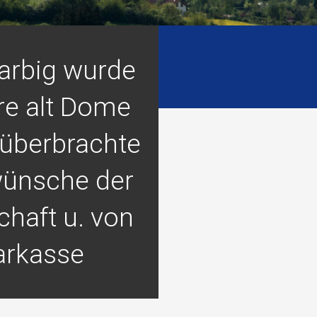
Larbig wurde
re alt Dome
überbrachte
ünsche der
haft u. von
arkasse