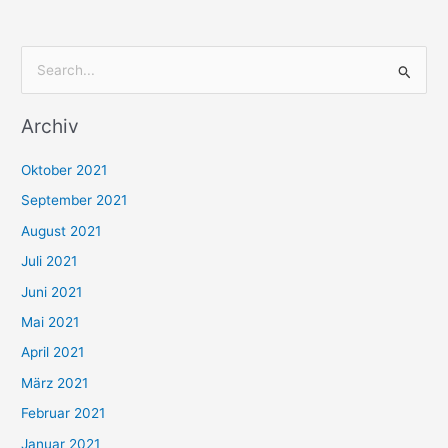
S
u
Archiv
c
h
Oktober 2021
e
September 2021
n
August 2021
n
Juli 2021
a
c
Juni 2021
h
Mai 2021
:
April 2021
März 2021
Februar 2021
Januar 2021