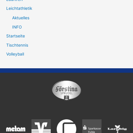
Leichtathletik
Aktuelles
INFO
Startseite
Tischtennis
Volleyball