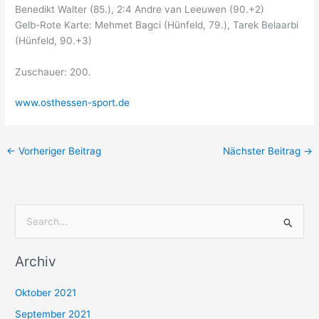
Benedikt Walter (85.), 2:4 Andre van Leeuwen (90.+2)
Gelb-Rote Karte: Mehmet Bagci (Hünfeld, 79.), Tarek Belaarbi
(Hünfeld, 90.+3)
Zuschauer: 200.
www.osthessen-sport.de
←
Vorheriger Beitrag
Nächster Beitrag
→
S
u
Archiv
c
h
Oktober 2021
e
September 2021