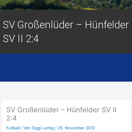
SV Großenlüder – Hünfelder
SV II 2:4
SV Großenlüder – Hünfelder SV II
2:4
Fußball
/ Von
Siggi Larbig
/
25. November 2012