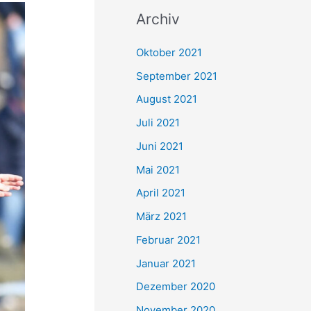
c
Archiv
h
e
Oktober 2021
n
September 2021
n
August 2021
a
Juli 2021
c
Juni 2021
h
Mai 2021
:
April 2021
März 2021
Februar 2021
Januar 2021
Dezember 2020
November 2020