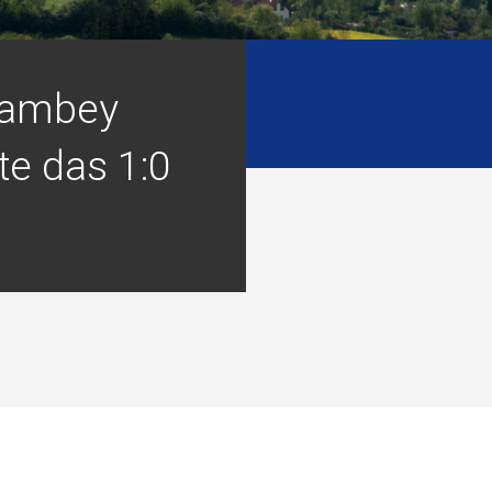
Bambey
te das 1:0