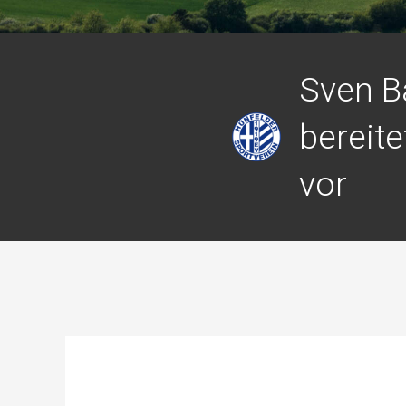
Sven 
bereite
vor