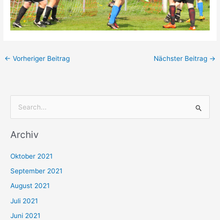
←
Vorheriger Beitrag
Nächster Beitrag
→
S
u
Archiv
c
h
Oktober 2021
e
September 2021
n
August 2021
n
Juli 2021
a
c
Juni 2021