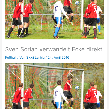
Sven Sorian verwandelt Ecke direkt
Fußball
/ Von
Siggi Larbig
/
24. April 2016