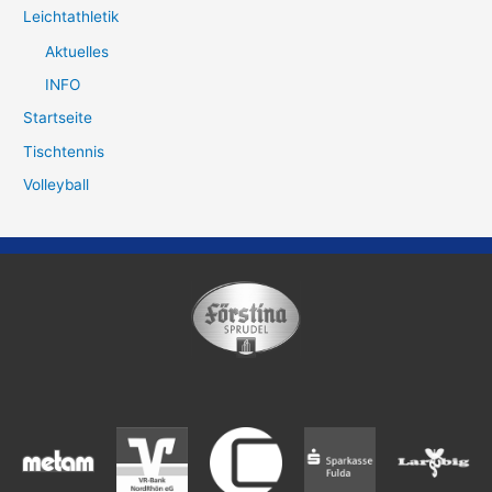
Leichtathletik
Aktuelles
INFO
Startseite
Tischtennis
Volleyball