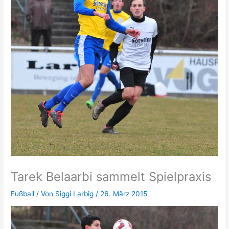
Tarek Belaarbi sammelt Spielpraxis
Fußball
/ Von
Siggi Larbig
/
26. März 2015