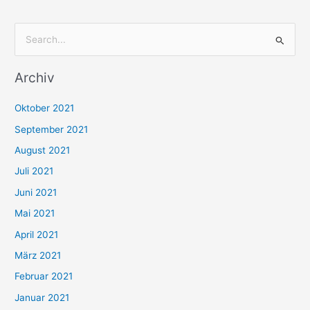
S
u
Archiv
c
h
Oktober 2021
e
September 2021
n
August 2021
n
Juli 2021
a
c
Juni 2021
h
Mai 2021
:
April 2021
März 2021
Februar 2021
Januar 2021