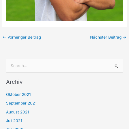
←
Vorheriger Beitrag
Nächster Beitrag
→
S
u
Archiv
c
h
Oktober 2021
e
September 2021
n
August 2021
n
Juli 2021
a