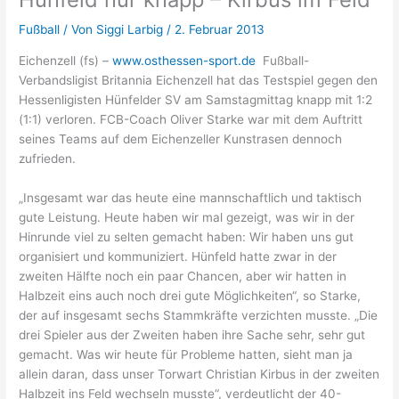
Fußball
/ Von
Siggi Larbig
/
2. Februar 2013
Eichenzell (fs) –
www.osthessen-sport.de
Fußball-
Verbandsligist Britannia Eichenzell hat das Testspiel gegen den
Hessenligisten Hünfelder SV am Samstagmittag knapp mit 1:2
(1:1) verloren. FCB-Coach Oliver Starke war mit dem Auftritt
seines Teams auf dem Eichenzeller Kunstrasen dennoch
zufrieden.
„Insgesamt war das heute eine mannschaftlich und taktisch
gute Leistung. Heute haben wir mal gezeigt, was wir in der
Hinrunde viel zu selten gemacht haben: Wir haben uns gut
organisiert und kommuniziert. Hünfeld hatte zwar in der
zweiten Hälfte noch ein paar Chancen, aber wir hatten in
Halbzeit eins auch noch drei gute Möglichkeiten“, so Starke,
der auf insgesamt sechs Stammkräfte verzichten musste. „Die
drei Spieler aus der Zweiten haben ihre Sache sehr, sehr gut
gemacht. Was wir heute für Probleme hatten, sieht man ja
allein daran, dass unser Torwart Christian Kirbus in der zweiten
Halbzeit ins Feld wechseln musste“, verdeutlicht der 40-