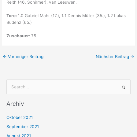
Reith (46. Schirmer), van Leeuwen.
Tore:
1:0 Gabriel Mahr (17.), 1:1 Dennis Müller (35.), 1:2 Lukas
Budenz (65.)
Zuschauer:
75.
←
Vorheriger Beitrag
Nächster Beitrag
→
S
u
Archiv
c
h
Oktober 2021
e
September 2021
n
August 2021