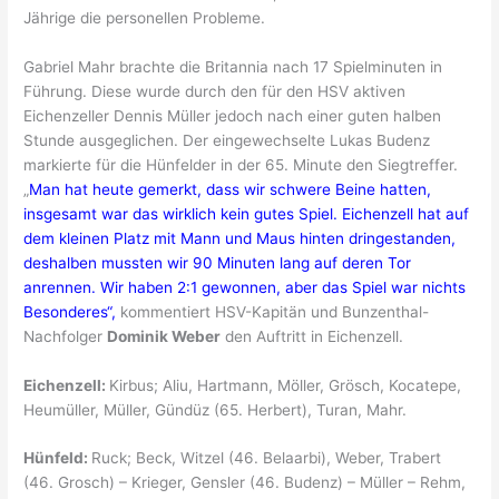
Jährige die personellen Probleme.
Gabriel Mahr brachte die Britannia nach 17 Spielminuten in
Führung. Diese wurde durch den für den HSV aktiven
Eichenzeller Dennis Müller jedoch nach einer guten halben
Stunde ausgeglichen. Der eingewechselte Lukas Budenz
markierte für die Hünfelder in der 65. Minute den Siegtreffer.
„
Man hat heute gemerkt, dass wir schwere Beine hatten,
insgesamt war das wirklich kein gutes Spiel. Eichenzell hat auf
dem kleinen Platz mit Mann und Maus hinten dringestanden,
deshalben mussten wir 90 Minuten lang auf deren Tor
anrennen. Wir haben 2:1 gewonnen, aber das Spiel war nichts
Besonderes“,
kommentiert HSV-Kapitän und Bunzenthal-
Nachfolger
Dominik Weber
den Auftritt in Eichenzell.
Eichenzell:
Kirbus; Aliu, Hartmann, Möller, Grösch, Kocatepe,
Heumüller, Müller, Gündüz (65. Herbert), Turan, Mahr.
Hünfeld:
Ruck; Beck, Witzel (46. Belaarbi), Weber, Trabert
(46. Grosch) – Krieger, Gensler (46. Budenz) – Müller – Rehm,