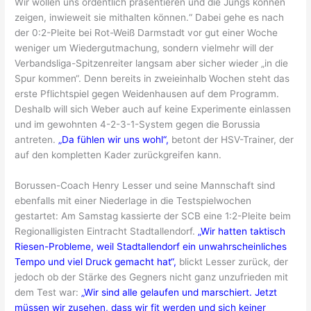
Wir wollen uns ordentlich präsentieren und die Jungs können
zeigen, inwieweit sie mithalten können.“ Dabei gehe es nach
der 0:2-Pleite bei Rot-Weiß Darmstadt vor gut einer Woche
weniger um Wiedergutmachung, sondern vielmehr will der
Verbandsliga-Spitzenreiter langsam aber sicher wieder „in die
Spur kommen“. Denn bereits in zweieinhalb Wochen steht das
erste Pflichtspiel gegen Weidenhausen auf dem Programm.
Deshalb will sich Weber auch auf keine Experimente einlassen
und im gewohnten 4-2-3-1-System gegen die Borussia
antreten.
„Da fühlen wir uns wohl“,
betont der HSV-Trainer, der
auf den kompletten Kader zurückgreifen kann.
Borussen-Coach Henry Lesser und seine Mannschaft sind
ebenfalls mit einer Niederlage in die Testspielwochen
gestartet: Am Samstag kassierte der SCB eine 1:2-Pleite beim
Regionalligisten Eintracht Stadtallendorf.
„Wir hatten taktisch
Riesen-Probleme, weil Stadtallendorf ein unwahrscheinliches
Tempo und viel Druck gemacht hat“,
blickt Lesser zurück, der
jedoch ob der Stärke des Gegners nicht ganz unzufrieden mit
dem Test war:
„Wir sind alle gelaufen und marschiert. Jetzt
müssen wir zusehen, dass wir fit werden und sich keiner