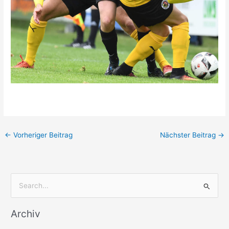
←
Vorheriger Beitrag
Nächster Beitrag
→
S
u
Archiv
c
h