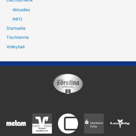
Leichtathletik
Aktuelles
INFO
Startseite
Tischtennis
Volleyball