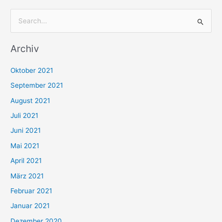
S
u
Archiv
c
h
Oktober 2021
e
September 2021
n
August 2021
n
Juli 2021
a
c
Juni 2021
h
Mai 2021
:
April 2021
März 2021
Februar 2021
Januar 2021
Dezember 2020