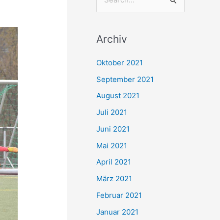
S
u
c
Archiv
h
e
Oktober 2021
n
September 2021
n
August 2021
a
Juli 2021
c
Juni 2021
h
Mai 2021
:
April 2021
März 2021
Februar 2021
Januar 2021