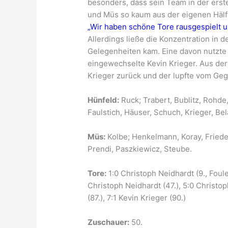
besonders, dass sein Team in der erst
und Müs so kaum aus der eigenen Hälf
„Wir haben schöne Tore rausgespielt u
Allerdings ließe die Konzentration in
Gelegenheiten kam. Eine davon nutzte
eingewechselte Kevin Krieger. Aus der 
Krieger zurück und der lupfte vom Geg
Hünfeld:
Ruck; Trabert, Bublitz, Rohde
Faulstich, Häuser, Schuch, Krieger, Bel
Müs:
Kolbe; Henkelmann, Koray, Friedel,
Prendi, Paszkiewicz, Steube.
Tore:
1:0 Christoph Neidhardt (9., Foulel
Christoph Neidhardt (47.), 5:0 Christo
(87.), 7:1 Kevin Krieger (90.)
Zuschauer:
50.