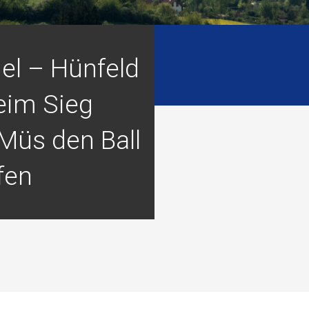
el – Hünfeld
beim Sieg
Müs den Ball
fen