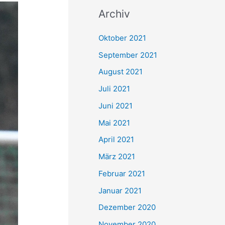
c
Archiv
h
e
Oktober 2021
n
September 2021
n
August 2021
a
Juli 2021
c
Juni 2021
h
Mai 2021
:
April 2021
März 2021
Februar 2021
Januar 2021
Dezember 2020
November 2020