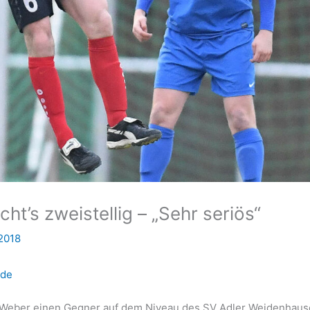
ht’s zweistellig – „Sehr seriös“
 2018
.de
k Weber einen Gegner auf dem Niveau des SV Adler Weidenhau