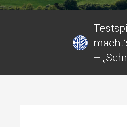
Testspi
macht’s
– „Sehr