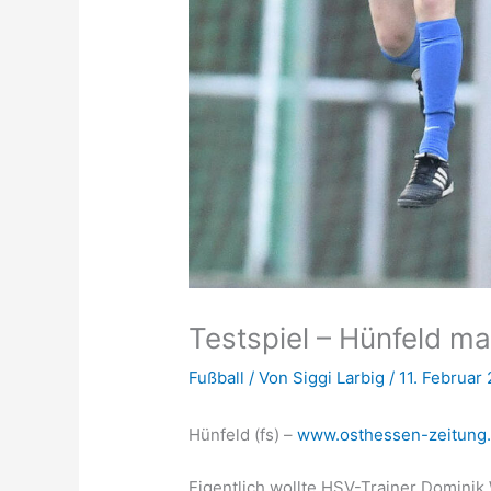
Testspiel – Hünfeld mac
Fußball
/ Von
Siggi Larbig
/
11. Februar
Hünfeld (fs) –
www.osthessen-zeitung
Eigentlich wollte HSV-Trainer Domini