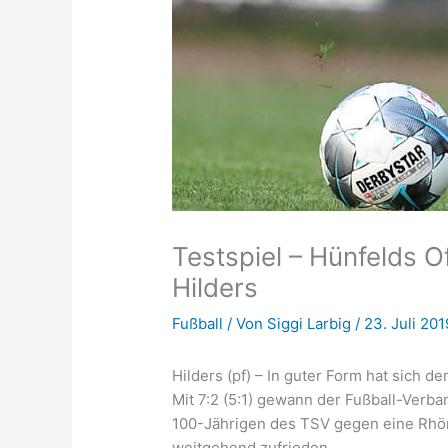
Testspiel – Hünfelds Of
Hilders
Fußball
/ Von
Siggi Larbig
/
23. Juli 201
Hilders (pf) – In guter Form hat sich 
Mit 7:2 (5:1) gewann der Fußball-Verb
100-Jährigen des TSV gegen eine Rhö
weitgehend zufrieden.