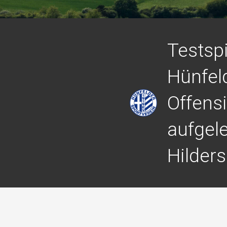
Testspi
Hünfel
Offens
aufgele
Hilders