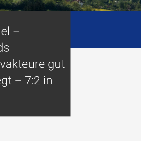
el –
ds
ivakteure gut
gt – 7:2 in