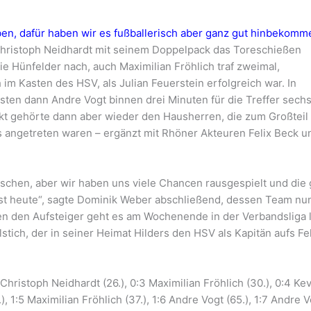
ben, dafür haben wir es fußballerisch aber ganz gut hinbekomm
 Christoph Neidhardt mit seinem Doppelpack das Toreschießen
ie Hünfelder nach, auch Maximilian Fröhlich traf zweimal,
 im Kasten des HSV, als Julian Feuerstein erfolgreich war. In
ten dann Andre Vogt binnen drei Minuten für die Treffer sech
kt gehörte dann aber wieder den Hausherren, die zum Großteil 
 angetreten waren – ergänzt mit Rhöner Akteuren Felix Beck u
chen, aber wir haben uns viele Chancen rausgespielt und die 
est heute“, sagte Dominik Weber abschließend, dessen Team nu
en den Aufsteiger geht es am Wochenende in der Verbandsliga l
stich, der in seiner Heimat Hilders den HSV als Kapitän aufs Fe
 Christoph Neidhardt (26.), 0:3 Maximilian Fröhlich (30.), 0:4 Ke
), 1:5 Maximilian Fröhlich (37.), 1:6 Andre Vogt (65.), 1:7 Andre 