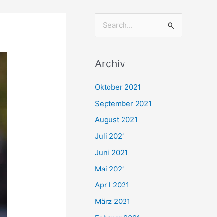
S
u
c
Archiv
h
e
Oktober 2021
n
September 2021
n
August 2021
a
Juli 2021
c
Juni 2021
h
Mai 2021
:
April 2021
März 2021