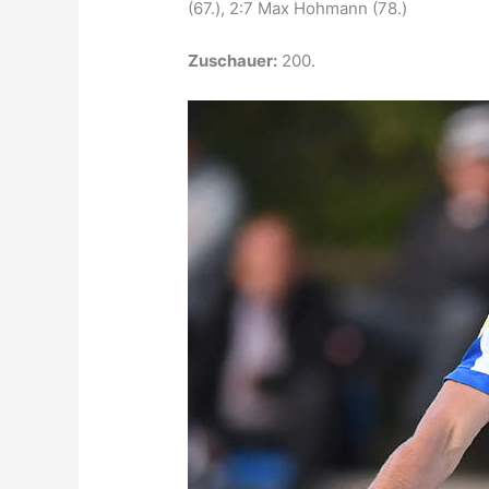
(67.), 2:7 Max Hohmann (78.)
Zuschauer:
200.