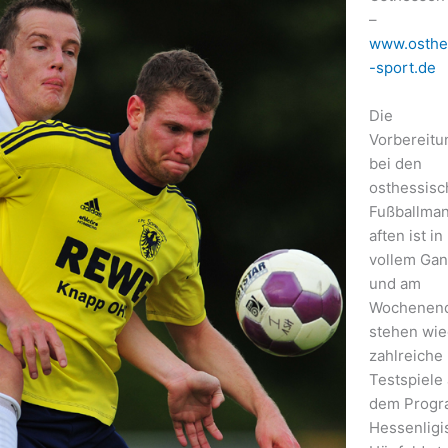
–
www.osthe
-sport.de
Die
Vorbereitu
bei den
osthessisc
Fußballma
aften ist in
vollem Ga
und am
Wochenen
stehen wie
zahlreiche
Testspiele 
dem Progr
Hessenligi