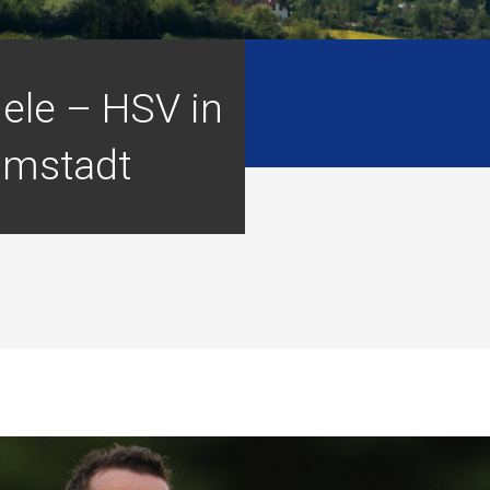
iele – HSV in
lmstadt