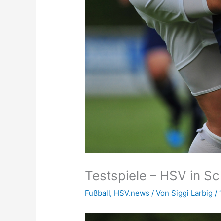
Testspiele – HSV in S
Fußball
,
HSV.news
/ Von
Siggi Larbig
/