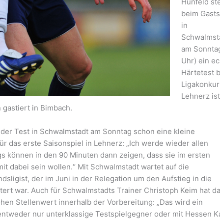
Hünfeld st
beim Gasts
in
Schwalmst
am Sonntag
Uhr) ein ec
Härtetest b
Ligakonkur
Lehnerz ist
 gastiert in Bimbach.
 der Test in Schwalmstadt am Sonntag schon eine kleine
r das erste Saisonspiel in Lehnerz: „Ich werde wieder allen
gs können in den 90 Minuten dann zeigen, dass sie im ersten
it dabei sein wollen.“ Mit Schwalmstadt wartet auf die
sligist, der im Juni in der Relegation um den Aufstieg in die
ert war. Auch für Schwalmstadts Trainer Christoph Keim hat d
hen Stellenwert innerhalb der Vorbereitung: „Das wird ein
r entweder nur unterklassige Testspielgegner oder mit Hessen K