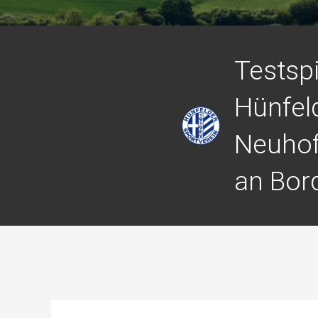
Testspi
Hünfel
Neuhof
an Bor