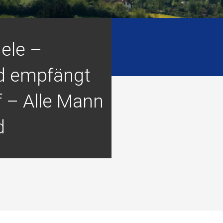
ele –
d empfängt
 – Alle Mann
d