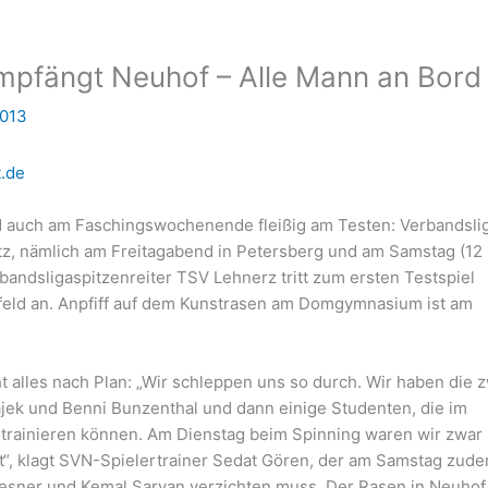
empfängt Neuhof – Alle Mann an Bord
2013
.de
d auch am Faschingswochenende fleißig am Testen: Verbandslig
atz, nämlich am Freitagabend in Petersberg und am Samstag (12
bandsligaspitzenreiter TSV Lehnerz tritt zum ersten Testspiel
eld an. Anpfiff auf dem Kunstrasen am Domgymnasium ist am
t alles nach Plan: „Wir schleppen uns so durch. Wir haben die 
jek und Benni Bunzenthal und dann einige Studenten, die im
 trainieren können. Am Dienstag beim Spinning waren wir zwar
t“, klagt SVN-Spielertrainer Sedat Gören, der am Samstag zud
iesner und Kemal Sarvan verzichten muss. Der Rasen in Neuhof