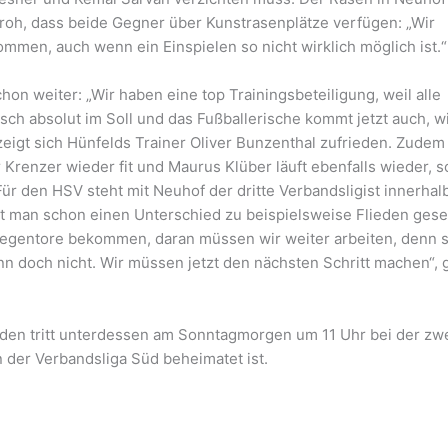
froh, dass beide Gegner über Kunstrasenplätze verfügen: „Wir
mmen, auch wenn ein Einspielen so nicht wirklich möglich ist.“
n weiter: „Wir haben eine top Trainingsbeteiligung, weil alle
erisch absolut im Soll und das Fußballerische kommt jetzt auch, w
 zeigt sich Hünfelds Trainer Oliver Bunzenthal zufrieden. Zudem
Krenzer wieder fit und Maurus Klüber läuft ebenfalls wieder, so
r den HSV steht mit Neuhof der dritte Verbandsligist innerhal
 man schon einen Unterschied zu beispielsweise Flieden ges
 Gegentore bekommen, daran müssen wir weiter arbeiten, denn 
n doch nicht. Wir müssen jetzt den nächsten Schritt machen“, g
eden tritt unterdessen am Sonntagmorgen um 11 Uhr bei der zw
 der Verbandsliga Süd beheimatet ist.