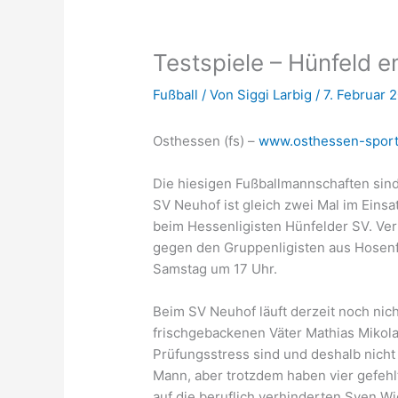
Testspiele – Hünfeld 
Fußball
/ Von
Siggi Larbig
/
7. Februar 
Osthessen (fs) –
www.osthessen-sport
Die hiesigen Fußballmannschaften sin
SV Neuhof ist gleich zwei Mal im Eins
beim Hessenligisten Hünfelder SV. Ver
gegen den Gruppenligisten aus Hosenf
Samstag um 17 Uhr.
Beim SV Neuhof läuft derzeit noch nich
frischgebackenen Väter Mathias Mikola
Prüfungsstress sind und deshalb nicht
Mann, aber trotzdem haben vier gefehl
auf die beruflich verhinderten Sven W