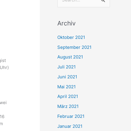
S
u
c
Archiv
h
e
Oktober 2021
n
September 2021
n
August 2021
ist
a
Juli 2021
 Uhr)
c
Juni 2021
h
Mai 2021
:
April 2021
zwei
März 2021
Februar 2021
 16
em
Januar 2021