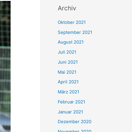
c
Archiv
h
e
Oktober 2021
n
September 2021
n
August 2021
a
Juli 2021
c
Juni 2021
h
Mai 2021
:
April 2021
März 2021
Februar 2021
Januar 2021
Dezember 2020
November 2020