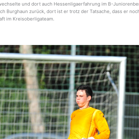
 wechselte und dort auch Hessenligaerfahrung im B-Juniorenbe
 Burghaun zurück, dort ist er trotz der Tatsache, dass er noc
ft im Kreisoberligateam.