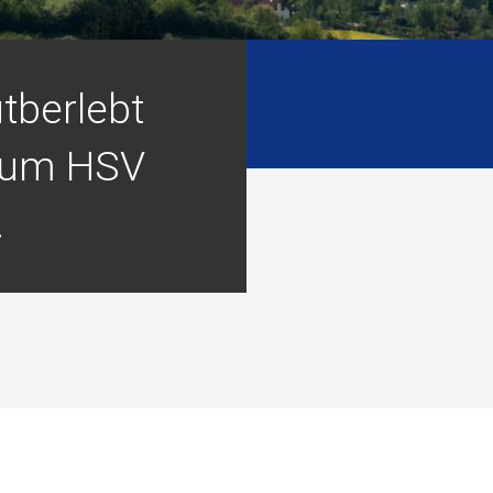
tberlebt
zum HSV
.