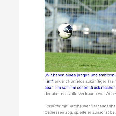
„Wir haben einen jungen und ambitioni
Tim“,
erklärt Hünfelds zukünftiger Tra
aber Tim soll ihm schon Druck machen 
der aber das volle Vertrauen von Webe
Torhüter mit Burghauner Vergangenheit
Osthessen zog, spielte er zunächst b