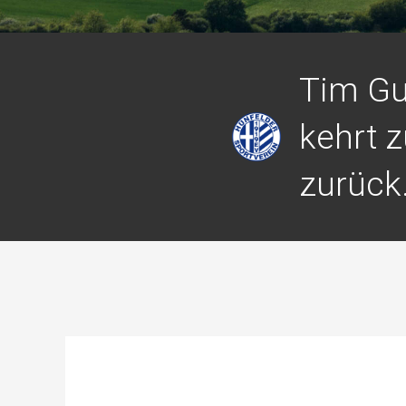
Tim Gu
kehrt 
zurück