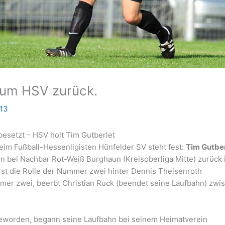
zum HSV zurück.
013
besetzt – HSV holt Tim Gutberlet
eim Fußball-Hessenligisten Hünfelder SV steht fest:
Tim Gutber
n bei Nachbar Rot-Weiß Burghaun (Kreisoberliga Mitte) zurück 
rst die Rolle der Nummer zwei hinter Dennis Theisenroth
mer zwei, beerbt Christian Ruck (beendet seine Laufbahn) zwi
t geworden, begann seine Laufbahn bei seinem Heimatverein