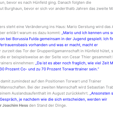
un, bevor es nach Hünfeld ging. Danach folgten die
ut Burghaun, bevor er sich vor anderthalb Jahren das zweite M
ners steht eine Veränderung ins Haus: Mario Gerstung wird das
er erklärt warum es dazu kommt:
„Mario und ich kennen uns 
on bei Borussia Fulda gemeinsam in der Jugend gespielt. Ich f
e Vertrauensbasis vorhanden und was er macht, macht er
 zurzeit das Tor der Gruppenligamannschaft in Hünfeld hütet, s
die er beispielsweise an der Seite von Cesar Thier gesammelt 
Trainers einnehmen:
„Da ist es aber noch fraglich, wie viel Zeit 
 30 Prozent Co- und zu 70 Prozent Torwarttrainer sein.“
damit zumindest auf den Positionen Torwart und Trainer
e Mannschaften. Bei der zweiten Mannschaft wird Sebastian Tra
einem Auslandsaufenthalt im August zurückkehrt.
„Ansonsten s
 Gespräch, je nachdem wie die sich entscheiden, werden wir
r Joachim Hess
den Stand der Dinge.