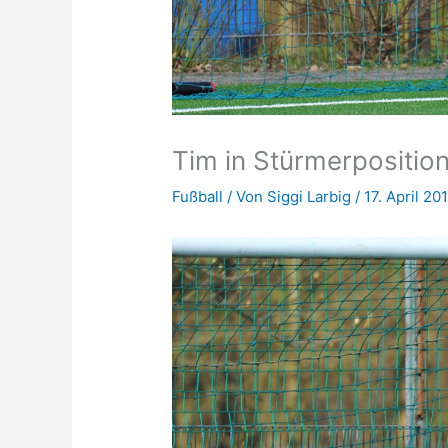
Tim in Stürmerpositio
Fußball
/ Von
Siggi Larbig
/
17. April 20