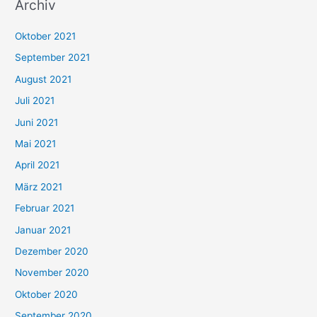
Archiv
c
h
Oktober 2021
e
September 2021
n
August 2021
n
Juli 2021
a
c
Juni 2021
h
Mai 2021
:
April 2021
März 2021
Februar 2021
Januar 2021
Dezember 2020
November 2020
Oktober 2020
September 2020