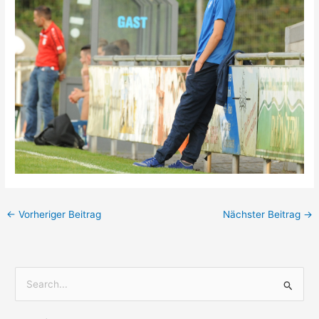
←
Vorheriger Beitrag
Nächster Beitrag
→
S
u