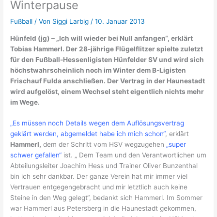
Winterpause
Fußball
/ Von
Siggi Larbig
/
10. Januar 2013
Hünfeld (jg) – „Ich will wieder bei Null anfangen“, erklärt
Tobias Hammerl. Der 28-jährige Flügelflitzer spielte zuletzt
für den Fußball-Hessenligisten Hünfelder SV und wird sich
höchstwahrscheinlich noch im Winter dem B-Ligisten
Frischauf Fulda anschließen. Der Vertrag in der Haunestadt
wird aufgelöst, einem Wechsel steht eigentlich nichts mehr
im Wege.
„Es müssen noch Details wegen dem Auflösungsvertrag
geklärt werden, abgemeldet habe ich mich schon“
, erklärt
Hammerl,
dem der Schritt vom HSV wegzugehen
„super
schwer gefallen“
ist. „ Dem Team und den Verantwortlichen um
Abteilungsleiter Joachim Hess und Trainer Oliver Bunzenthal
bin ich sehr dankbar. Der ganze Verein hat mir immer viel
Vertrauen entgegengebracht und mir letztlich auch keine
Steine in den Weg gelegt“, bedankt sich Hammerl. Im Sommer
war Hammerl aus Petersberg in die Haunestadt gekommen,