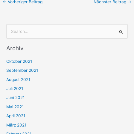
←
Vorheriger Beitrag
Nächster Beitrag
→
S
u
Archiv
c
h
Oktober 2021
e
September 2021
n
August 2021
n
Juli 2021
a
c
Juni 2021
h
Mai 2021
:
April 2021
März 2021
Februar 2021