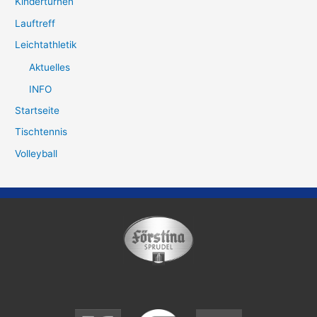
Kinderturnen
Lauftreff
Leichtathletik
Aktuelles
INFO
Startseite
Tischtennis
Volleyball