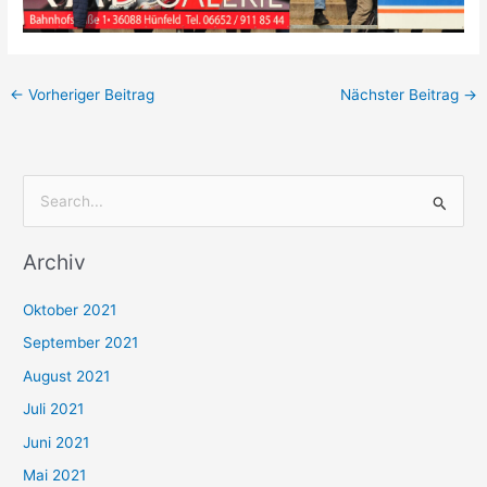
←
Vorheriger Beitrag
Nächster Beitrag
→
S
u
Archiv
c
h
Oktober 2021
e
September 2021
n
August 2021
n
Juli 2021
a
c
Juni 2021
h
Mai 2021