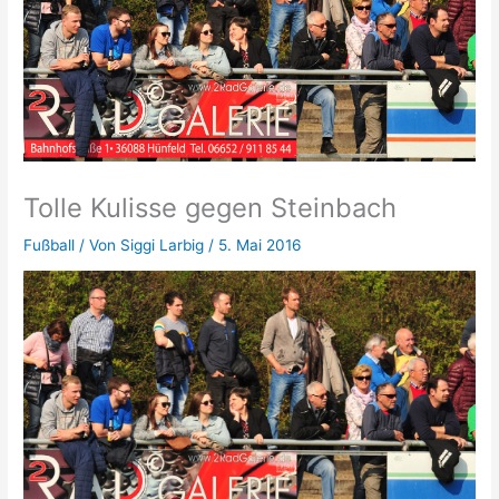
Tolle Kulisse gegen Steinbach
Fußball
/ Von
Siggi Larbig
/
5. Mai 2016