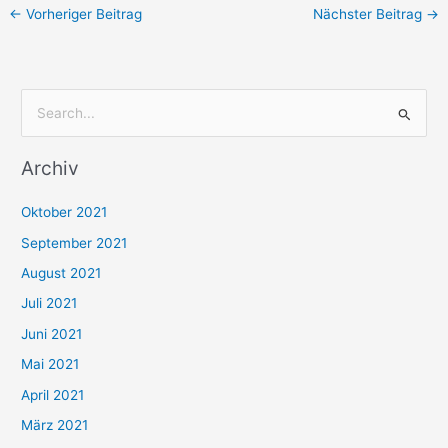
←
Vorheriger Beitrag
Nächster Beitrag
→
S
u
Archiv
c
h
Oktober 2021
e
September 2021
n
August 2021
n
Juli 2021
a
c
Juni 2021
h
Mai 2021
:
April 2021
März 2021