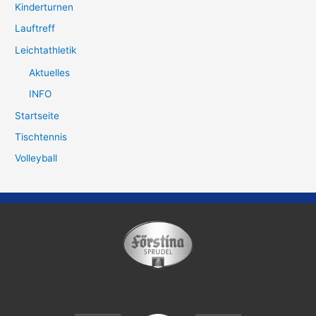
Kinderturnen
Lauftreff
Leichtathletik
Aktuelles
INFO
Startseite
Tischtennis
Volleyball