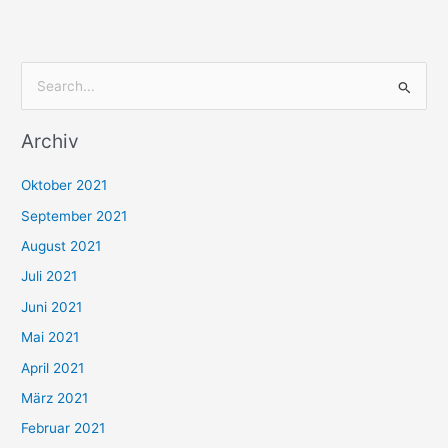
S
u
Archiv
c
h
Oktober 2021
e
September 2021
n
August 2021
n
Juli 2021
a
c
Juni 2021
h
Mai 2021
:
April 2021
März 2021
Februar 2021