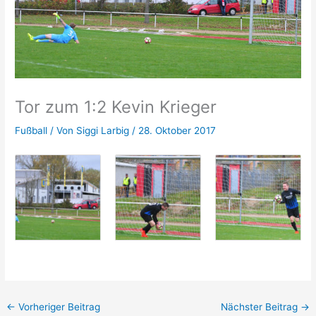
Tor zum 1:2 Kevin Krieger
Fußball
/ Von
Siggi Larbig
/
28. Oktober 2017
←
Vorheriger Beitrag
Nächster Beitrag
→