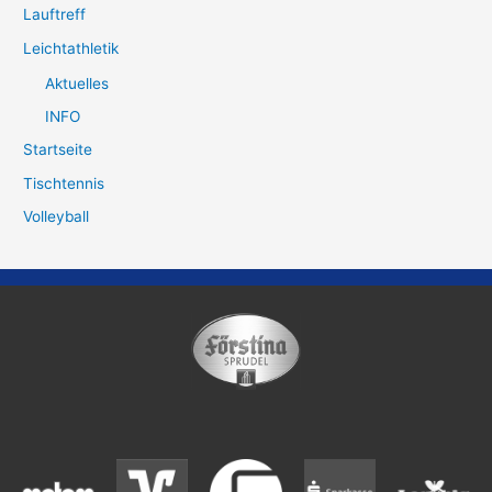
Lauftreff
Leichtathletik
Aktuelles
INFO
Startseite
Tischtennis
Volleyball