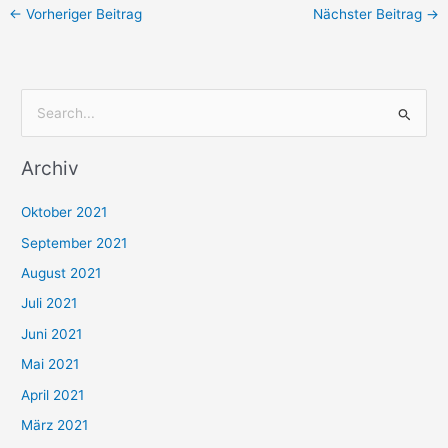
←
Vorheriger Beitrag
Nächster Beitrag
→
S
u
Archiv
c
h
Oktober 2021
e
September 2021
n
August 2021
n
Juli 2021
a
c
Juni 2021
h
Mai 2021
:
April 2021
März 2021