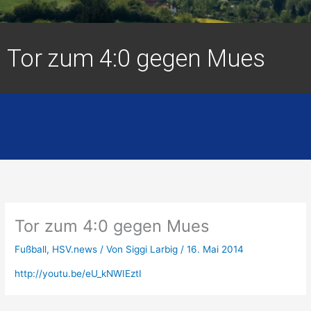
Tor zum 4:0 gegen Mues
Tor zum 4:0 gegen Mues
Fußball
,
HSV.news
/ Von
Siggi Larbig
/
16. Mai 2014
http://youtu.be/eU_kNWIEztI