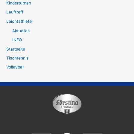
Kinderturnen
Lauftreff
Leichtathletik
Aktuelles
INFO
Startseite
Tischtennis
Volleyball