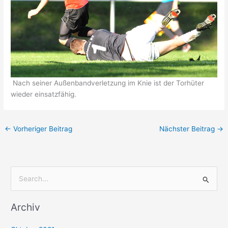
Nach seiner Außenbandverletzung im Knie ist der Torhüter
wieder einsatzfähig.
←
Vorheriger Beitrag
Nächster Beitrag
→
S
u
Archiv
c
h