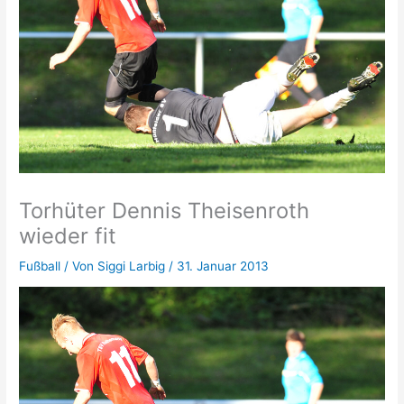
Torhüter Dennis Theisenroth
wieder fit
Fußball
/ Von
Siggi Larbig
/
31. Januar 2013