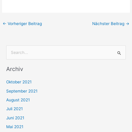
←
Vorheriger Beitrag
Nächster Beitrag
→
S
u
Archiv
c
h
Oktober 2021
e
September 2021
n
August 2021
n
Juli 2021
a
c
Juni 2021
h
Mai 2021