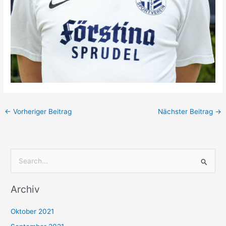
←
Vorheriger Beitrag
Nächster Beitrag
→
S
u
Archiv
c
h
Oktober 2021
e