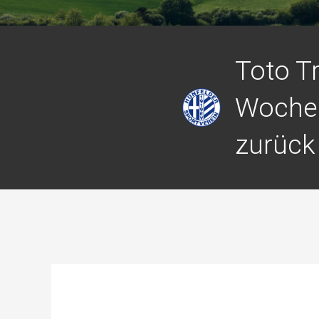
Toto Tr
Woche
zurück 