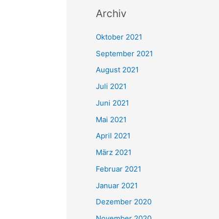
c
Archiv
h
e
Oktober 2021
n
September 2021
n
August 2021
a
Juli 2021
c
Juni 2021
h
Mai 2021
:
April 2021
März 2021
Februar 2021
Januar 2021
Dezember 2020
November 2020