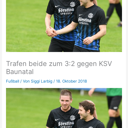
Trafen beide zum 3:2 gegen KSV
Baunatal
Fußball
/ Von
Siggi Larbig
/
18. Oktober 2018