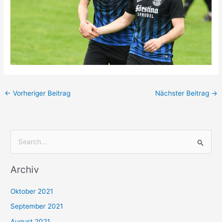
←
Vorheriger Beitrag
Nächster Beitrag
→
S
u
Archiv
c
h
Oktober 2021
e
September 2021
n
August 2021