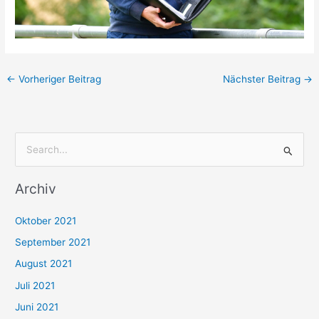
←
Vorheriger Beitrag
Nächster Beitrag
→
S
u
Archiv
c
h
Oktober 2021
e
September 2021
n
August 2021
n
Juli 2021
a
c
Juni 2021