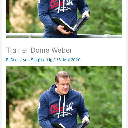
Trainer Dome Weber
Fußball
/ Von
Siggi Larbig
/
23. Mai 2020