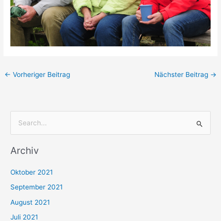
←
Vorheriger Beitrag
Nächster Beitrag
→
S
u
Archiv
c
h
Oktober 2021
e
September 2021
n
August 2021
n
Juli 2021
a