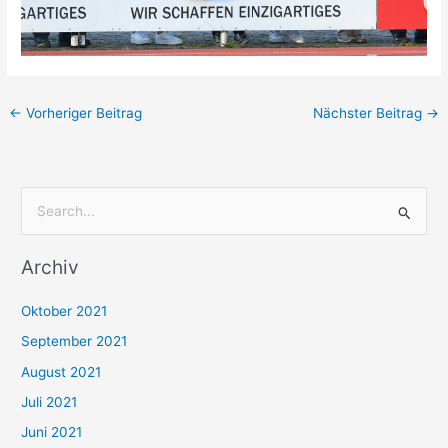
←
Vorheriger Beitrag
Nächster Beitrag
→
S
u
Archiv
c
h
Oktober 2021
e
September 2021
n
August 2021
n
Juli 2021
a
c
Juni 2021