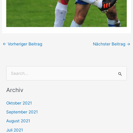
←
Vorheriger Beitrag
Nächster Beitrag
→
S
u
Archiv
c
h
Oktober 2021
e
September 2021
n
August 2021
n
Juli 2021
a