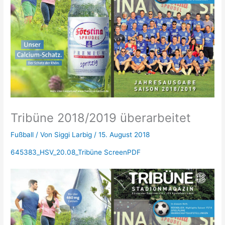
Tribüne 2018/2019 überarbeitet
Fußball
/ Von
Siggi Larbig
/
15. August 2018
645383_HSV_20.08_Tribüne ScreenPDF