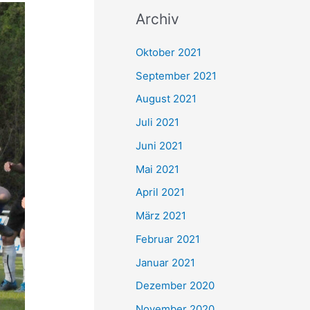
c
Archiv
h
e
Oktober 2021
n
September 2021
n
August 2021
a
Juli 2021
c
Juni 2021
h
Mai 2021
:
April 2021
März 2021
Februar 2021
Januar 2021
Dezember 2020
November 2020