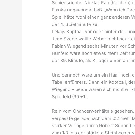
Schiedsrichter Nicklas Rau (Kaichen) r
Flanke ungeahndet ließ. „Wenn ich Pech
Spiel hätte wohl einen ganz anderen Ve
der 4. Spielminute zu.
Lekajs Kopfball vor oder hinter der Lin
Jene Szene wollte Weber nicht beurteil
Fabian Wiegand sechs Minuten vor Schl
Hünfeld wäre noch etwas mehr Zeit für
der 89. Minute, als Krieger einen an 
Und dennoch wäre um ein Haar noch das
Tabellenführers. Denn ein Kopfball, d
Wiegand – beide waren sich nicht wirkl
Spielfeld (90.+1).
Rein vom Chancenverhältnis gesehen, 
verpasste gerade nach dem 0:2 mehrfac
starker Vorlage durch Robert Simon fie
zum 1:3, als der stärkste Steinbacher v