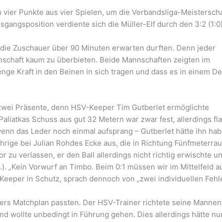
vier Punkte aus vier Spielen, um die Verbandsliga-Meisterscha
sgangsposition verdiente sich die Müller-Elf durch den 3:2 (1:0
 die Zuschauer über 90 Minuten erwarten durften. Denn jeder
nschaft kaum zu überbieten. Beide Mannschaften zeigten im
nge Kraft in den Beinen in sich tragen und dass es in einem D
 zwei Präsente, denn HSV-Keeper Tim Gutberlet ermöglichte
Paliatkas Schuss aus gut 32 Metern war zwar fest, allerdings fl
wenn das Leder noch einmal aufsprang – Gutberlet hätte ihn ha
ährige bei Julian Rohdes Ecke aus, die in Richtung Fünfmeterra
r zu verlassen, er den Ball allerdings nicht richtig erwischte u
.). „Kein Vorwurf an Timbo. Beim 0:1 müssen wir im Mittelfeld a
Keeper in Schutz, sprach dennoch von „zwei individuellen Fehle
ebers Matchplan passten. Der HSV-Trainer richtete seine Mannen
nd wollte unbedingt in Führung gehen. Dies allerdings hätte nu