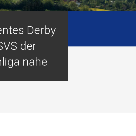
entes Derby
 SVS der
liga nahe