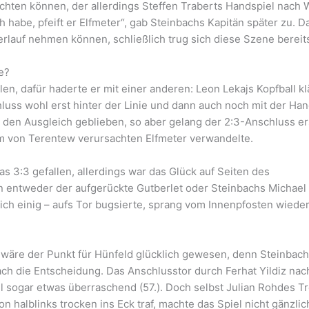
ichten können, der allerdings Steffen Traberts Handspiel nach 
 habe, pfeift er Elfmeter“, gab Steinbachs Kapitän später zu. D
rlauf nehmen können, schließlich trug sich diese Szene bereits
ie?
en, dafür haderte er mit einer anderen: Leon Lekajs Kopfball kl
uss wohl erst hinter der Linie und dann auch noch mit der Han
 den Ausgleich geblieben, so aber gelang der 2:3-Anschluss ers
ihm von Terentew verursachten Elfmeter verwandelte.
 3:3 gefallen, allerdings war das Glück auf Seiten des
en entweder der aufgerückte Gutberlet oder Steinbachs Michael
ich einig – aufs Tor bugsierte, sprang vom Innenpfosten wieder
wäre der Punkt für Hünfeld glücklich gewesen, denn Steinbac
h die Entscheidung. Das Anschlusstor durch Ferhat Yildiz nac
l sogar etwas überraschend (57.). Doch selbst Julian Rohdes Tr
on halblinks trocken ins Eck traf, machte das Spiel nicht gänzlic