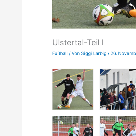
Ulstertal-Teil I
Fußball
/ Von
Siggi Larbig
/
26. Novemb