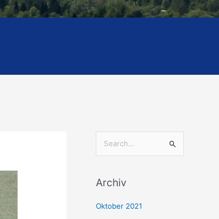
S
u
c
Archiv
h
e
Oktober 2021
n