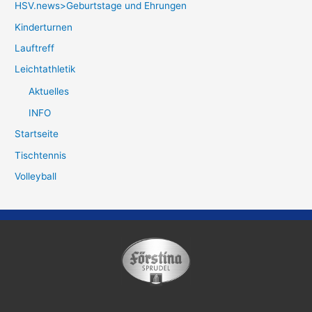
HSV.news>Geburtstage und Ehrungen
Kinderturnen
Lauftreff
Leichtathletik
Aktuelles
INFO
Startseite
Tischtennis
Volleyball