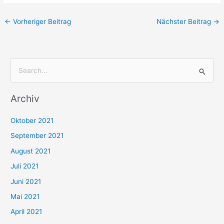
←
Vorheriger Beitrag
Nächster Beitrag
→
S
u
Archiv
c
h
Oktober 2021
e
September 2021
n
August 2021
n
Juli 2021
a
c
Juni 2021
h
Mai 2021
:
April 2021