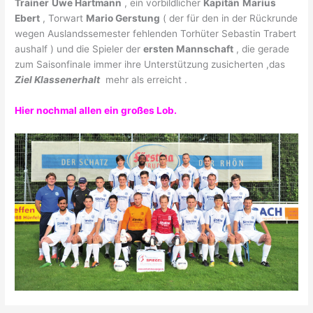
Trainer
Uwe Hartmann
, ein vorbildlicher
Kapitän
Marius
Ebert
, Torwart
Mario Gerstung
( der für den in der Rückrunde
wegen Auslandssemester fehlenden Torhüter Sebastin Trabert
aushalf ) und die Spieler der
ersten Mannschaft
, die gerade
zum Saisonfinale immer ihre Unterstützung zusicherten ,das
Ziel Klassenerhalt
mehr als erreicht .
Hier nochmal allen ein großes Lob.