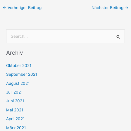
←
Vorheriger Beitrag
Nächster Beitrag
→
S
u
Archiv
c
h
Oktober 2021
e
September 2021
n
August 2021
n
Juli 2021
a
c
Juni 2021
h
Mai 2021
:
April 2021
März 2021