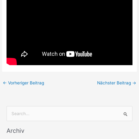
←
Vorheriger Beitrag
Nächster Beitrag
→
S
u
Archiv
c