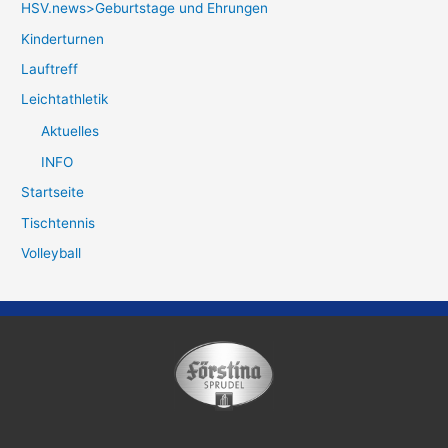
HSV.news>Geburtstage und Ehrungen
Kinderturnen
Lauftreff
Leichtathletik
Aktuelles
INFO
Startseite
Tischtennis
Volleyball