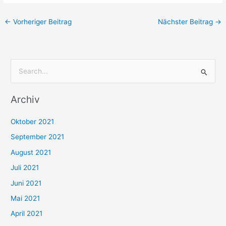
←
Vorheriger Beitrag
Nächster Beitrag
→
S
u
Archiv
c
h
Oktober 2021
e
September 2021
n
August 2021
n
Juli 2021
a
c
Juni 2021
h
Mai 2021
:
April 2021