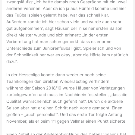
zwangsläufig: „Ich hatte damals noch Gespräche mit ein, zwei
anderen Vereinen. Aber da ich ja aus Hünfeld komme und hier
das Fußballspielen gelernt habe, war das schnell klar.
Außerdem kannte ich hier schon viele und wurde auch sehr
gut aufgenommen“, sagt Häuser, der in seiner ersten Saison
direkt Meister wurde und sich erinnert: „In der ersten
Vorbereitung hat man schon gemerkt, dass es enorme
Unterschiede zum Juniorenfußball gibt. Spielerisch und von
der Schnelligkeit her war es okay, aber die Härte kam natürlich
dazu“.
In der Hessenliga konnte dann weder er noch seine
Teamkollegen den direkten Wiederabstieg verhindern,
während der Saison 2018/19 wurde Häuser von Verletzungen
zurückgeworfen und muss im Nachhinein feststellen, „dass die
Qualität wahrscheinlich auch gefehlt hat“. Durch die aktuelle
Saison aber hat er einen Schritt nach vorne gemacht. Einen
großen – „auch persönlich“. Und das erste Tor folgte Anfang
November, als er beim 1:1 gegen Vellmar einen Punkt sicherte.
Einen Anteil an der Weiterentwicklung des Defensivmanns hat