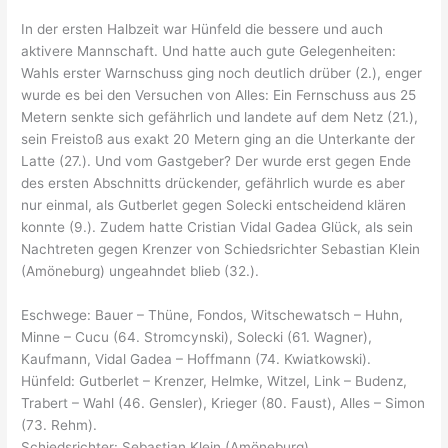
In der ersten Halbzeit war Hünfeld die bessere und auch
aktivere Mannschaft. Und hatte auch gute Gelegenheiten:
Wahls erster Warnschuss ging noch deutlich drüber (2.), enger
wurde es bei den Versuchen von Alles: Ein Fernschuss aus 25
Metern senkte sich gefährlich und landete auf dem Netz (21.),
sein Freistoß aus exakt 20 Metern ging an die Unterkante der
Latte (27.). Und vom Gastgeber? Der wurde erst gegen Ende
des ersten Abschnitts drückender, gefährlich wurde es aber
nur einmal, als Gutberlet gegen Solecki entscheidend klären
konnte (9.). Zudem hatte Cristian Vidal Gadea Glück, als sein
Nachtreten gegen Krenzer von Schiedsrichter Sebastian Klein
(Amöneburg) ungeahndet blieb (32.).
Eschwege: Bauer – Thüne, Fondos, Witschewatsch – Huhn,
Minne – Cucu (64. Stromcynski), Solecki (61. Wagner),
Kaufmann, Vidal Gadea – Hoffmann (74. Kwiatkowski).
Hünfeld: Gutberlet – Krenzer, Helmke, Witzel, Link – Budenz,
Trabert – Wahl (46. Gensler), Krieger (80. Faust), Alles – Simon
(73. Rehm).
Schiedsrichter: Sebastian Klein (Amöneburg).