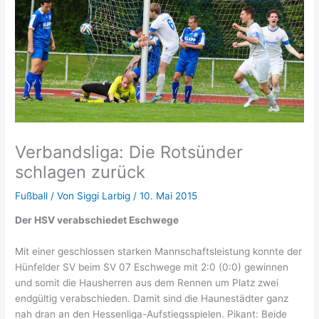
Verbandsliga: Die Rotsünder
schlagen zurück
Fußball
/ Von
Siggi Larbig
/
10. Mai 2015
Der HSV verabschiedet Eschwege
Mit einer geschlossen starken Mannschaftsleistung konnte der
Hünfelder SV beim SV 07 Eschwege mit 2:0 (0:0) gewinnen
und somit die Hausherren aus dem Rennen um Platz zwei
endgültig verabschieden. Damit sind die Haunestädter ganz
nah dran an den Hessenliga-Aufstiegsspielen. Pikant: Beide