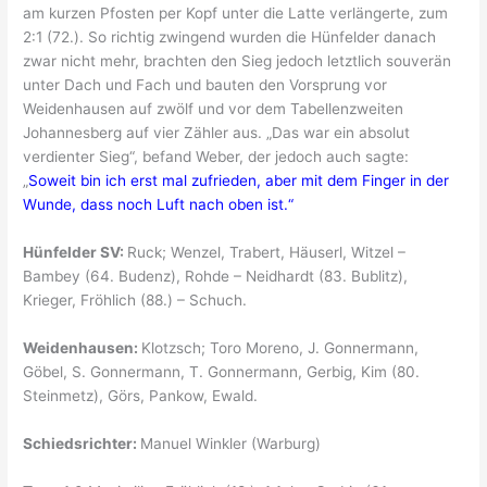
am kurzen Pfosten per Kopf unter die Latte verlängerte, zum
2:1 (72.). So richtig zwingend wurden die Hünfelder danach
zwar nicht mehr, brachten den Sieg jedoch letztlich souverän
unter Dach und Fach und bauten den Vorsprung vor
Weidenhausen auf zwölf und vor dem Tabellenzweiten
Johannesberg auf vier Zähler aus. „Das war ein absolut
verdienter Sieg“, befand Weber, der jedoch auch sagte:
„
Soweit bin ich erst mal zufrieden, aber mit dem Finger in der
Wunde, dass noch Luft nach oben ist.“
Hünfelder SV:
Ruck; Wenzel, Trabert, Häuserl, Witzel –
Bambey (64. Budenz), Rohde – Neidhardt (83. Bublitz),
Krieger, Fröhlich (88.) – Schuch.
Weidenhausen:
Klotzsch; Toro Moreno, J. Gonnermann,
Göbel, S. Gonnermann, T. Gonnermann, Gerbig, Kim (80.
Steinmetz), Görs, Pankow, Ewald.
Schiedsrichter:
Manuel Winkler (Warburg)