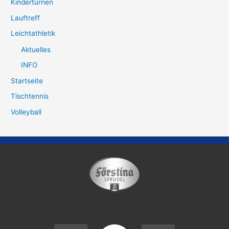
Kinderturnen
Lauftreff
Leichtathletik
Aktuelles
INFO
Startseite
Tischtennis
Volleyball