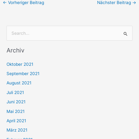
←
Vorheriger Beitrag
Nächster Beitrag
→
S
u
Archiv
c
h
Oktober 2021
e
September 2021
n
August 2021
n
Juli 2021
a
c
Juni 2021
h
Mai 2021
:
April 2021
März 2021