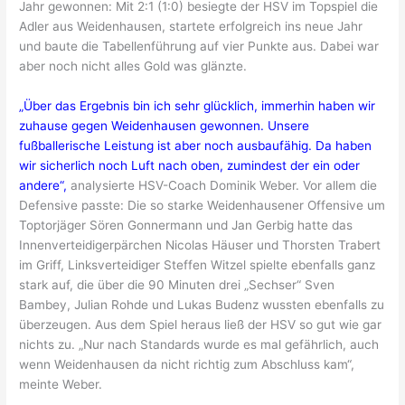
Jahr gewonnen: Mit 2:1 (1:0) besiegte der HSV im Topspiel die
Adler aus Weidenhausen, startete erfolgreich ins neue Jahr
und baute die Tabellenführung auf vier Punkte aus. Dabei war
aber noch nicht alles Gold was glänzte.
„Über das Ergebnis bin ich sehr glücklich, immerhin haben wir
zuhause gegen Weidenhausen gewonnen. Unsere
fußballerische Leistung ist aber noch ausbaufähig. Da haben
wir sicherlich noch Luft nach oben, zumindest der ein oder
andere“,
analysierte HSV-Coach Dominik Weber. Vor allem die
Defensive passte: Die so starke Weidenhausener Offensive um
Toptorjäger Sören Gonnermann und Jan Gerbig hatte das
Innenverteidigerpärchen Nicolas Häuser und Thorsten Trabert
im Griff, Linksverteidiger Steffen Witzel spielte ebenfalls ganz
stark auf, die über die 90 Minuten drei „Sechser“ Sven
Bambey, Julian Rohde und Lukas Budenz wussten ebenfalls zu
überzeugen. Aus dem Spiel heraus ließ der HSV so gut wie gar
nichts zu. „Nur nach Standards wurde es mal gefährlich, auch
wenn Weidenhausen da nicht richtig zum Abschluss kam“,
meinte Weber.