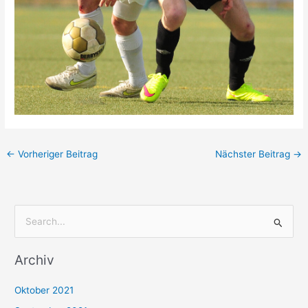
←
Vorheriger Beitrag
Nächster Beitrag
→
S
u
Archiv
c
h
Oktober 2021
e