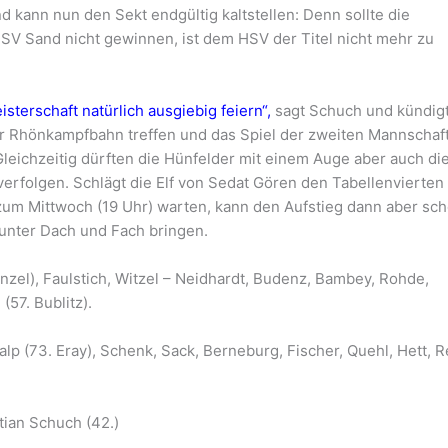
d kann nun den Sekt endgültig kaltstellen: Denn sollte die
V Sand nicht gewinnen, ist dem HSV der Titel nicht mehr zu
terschaft natürlich ausgiebig feiern“,
sagt Schuch und kündigt
r Rhönkampfbahn treffen und das Spiel der zweiten Mannschaf
leichzeitig dürften die Hünfelder mit einem Auge aber auch di
rfolgen. Schlägt die Elf von Sedat Gören den Tabellenvierten
s zum Mittwoch (19 Uhr) warten, kann den Aufstieg dann aber sc
unter Dach und Fach bringen.
zel), Faulstich, Witzel – Neidhardt, Budenz, Bambey, Rohde,
(57. Bublitz).
lp (73. Eray), Schenk, Sack, Berneburg, Fischer, Quehl, Hett, Re
)
stian Schuch (42.)