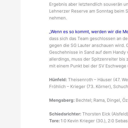
Ergebnis aber letztendlich souverän un
Lehnerzer Reserve am Sonntag beim SS
nehmen.
„Wenn es so kommt, werden wir die Meis
dass sich das Team geschlossen an de
gegen die SG Lauter anschauen wird. G
Geschehnisse in Sand auf dem Handy ve
allerdings, muss der Spitzenreiter bi
mit einem Punkt bei der SV Eschwege 
Hünfeld:
Theisenroth – Häuser (47. Wen
Fröhlich – Krieger (73. Körner), Schuch 
Mengsberg:
Bechtel; Rama, Dingel, Öza
Schiedsrichter:
Thorsten Eick (Alsfeld
Tore:
1:0 Kevin Krieger (30.), 2:0 Seba