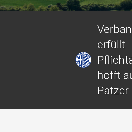
Verban
erfüllt
Pflich
hofft a
Patzer