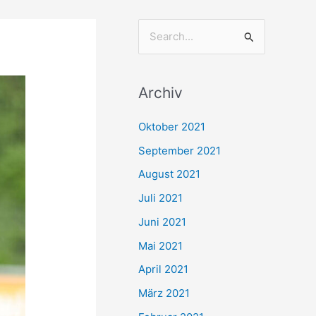
S
u
c
Archiv
h
e
Oktober 2021
n
September 2021
n
August 2021
a
Juli 2021
c
Juni 2021
h
Mai 2021
:
April 2021
März 2021