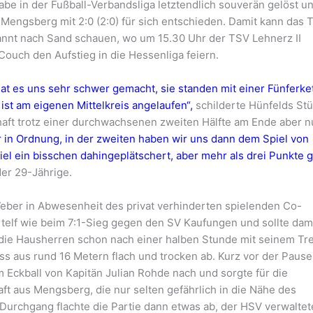
abe in der Fußball-Verbandsliga letztendlich souverän gelöst u
Mengsberg mit 2:0 (2:0) für sich entschieden. Damit kann das
nnt nach Sand schauen, wo um 15.30 Uhr der TSV Lehnerz II
Couch den Aufstieg in die Hessenliga feiern.
at es uns sehr schwer gemacht, sie standen mit einer Fünferke
 ist am eigenen Mittelkreis angelaufen“,
schilderte Hünfelds St
aft trotz einer durchwachsenen zweiten Hälfte am Ende aber n
r in Ordnung, in der zweiten haben wir uns dann dem Spiel von
el ein bisschen dahingeplätschert, aber mehr als drei Punkte 
er 29-Jährige.
ber in Abwesenheit des privat verhinderten spielenden Co-
rtelf wie beim 7:1-Sieg gegen den SV Kaufungen und sollte dam
 die Hausherren schon nach einer halben Stunde mit seinem Tre
ss aus rund 16 Metern flach und trocken ab. Kurz vor der Pause
 Eckball von Kapitän Julian Rohde nach und sorgte für die
 aus Mengsberg, die nur selten gefährlich in die Nähe des
Durchgang flachte die Partie dann etwas ab, der HSV verwaltet