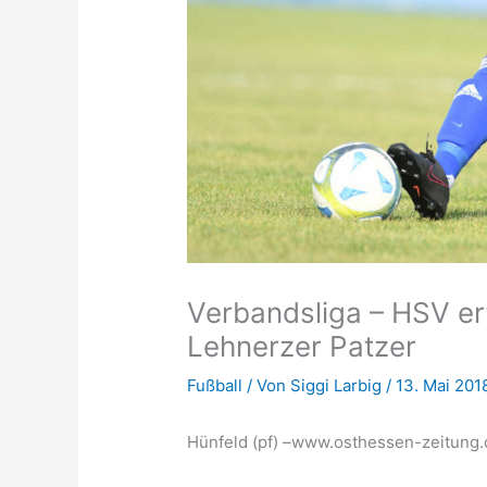
Verbandsliga – HSV erf
Lehnerzer Patzer
Fußball
/ Von
Siggi Larbig
/
13. Mai 201
Hünfeld (pf) –www.osthessen-zeitung.