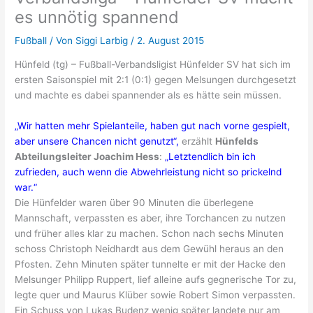
es unnötig spannend
Fußball
/ Von
Siggi Larbig
/
2. August 2015
Hünfeld (tg) – Fußball-Verbandsligist Hünfelder SV hat sich im
ersten Saisonspiel mit 2:1 (0:1) gegen Melsungen durchgesetzt
und machte es dabei spannender als es hätte sein müssen.
„Wir hatten mehr Spielanteile, haben gut nach vorne gespielt,
aber unsere Chancen nicht genutzt“,
erzählt
Hünfelds
Abteilungsleiter Joachim Hess
:
„Letztendlich bin ich
zufrieden, auch wenn die Abwehrleistung nicht so prickelnd
war.“
Die Hünfelder waren über 90 Minuten die überlegene
Mannschaft, verpassten es aber, ihre Torchancen zu nutzen
und früher alles klar zu machen. Schon nach sechs Minuten
schoss Christoph Neidhardt aus dem Gewühl heraus an den
Pfosten. Zehn Minuten später tunnelte er mit der Hacke den
Melsunger Philipp Ruppert, lief alleine aufs gegnerische Tor zu,
legte quer und Maurus Klüber sowie Robert Simon verpassten.
Ein Schuss von Lukas Budenz wenig später landete nur am