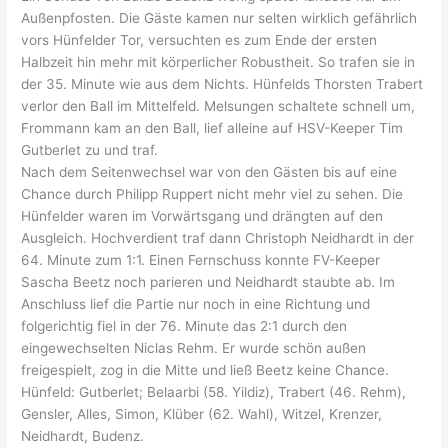
Außenpfosten. Die Gäste kamen nur selten wirklich gefährlich
vors Hünfelder Tor, versuchten es zum Ende der ersten
Halbzeit hin mehr mit körperlicher Robustheit. So trafen sie in
der 35. Minute wie aus dem Nichts. Hünfelds Thorsten Trabert
verlor den Ball im Mittelfeld. Melsungen schaltete schnell um,
Frommann kam an den Ball, lief alleine auf HSV-Keeper Tim
Gutberlet zu und traf.
Nach dem Seitenwechsel war von den Gästen bis auf eine
Chance durch Philipp Ruppert nicht mehr viel zu sehen. Die
Hünfelder waren im Vorwärtsgang und drängten auf den
Ausgleich. Hochverdient traf dann Christoph Neidhardt in der
64. Minute zum 1:1. Einen Fernschuss konnte FV-Keeper
Sascha Beetz noch parieren und Neidhardt staubte ab. Im
Anschluss lief die Partie nur noch in eine Richtung und
folgerichtig fiel in der 76. Minute das 2:1 durch den
eingewechselten Niclas Rehm. Er wurde schön außen
freigespielt, zog in die Mitte und ließ Beetz keine Chance.
Hünfeld: Gutberlet; Belaarbi (58. Yildiz), Trabert (46. Rehm),
Gensler, Alles, Simon, Klüber (62. Wahl), Witzel, Krenzer,
Neidhardt, Budenz.