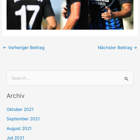
←
Vorheriger Beitrag
Nächster Beitrag
→
S
u
Archiv
c
h
Oktober 2021
e
September 2021
n
August 2021
n
Juli 2021
a