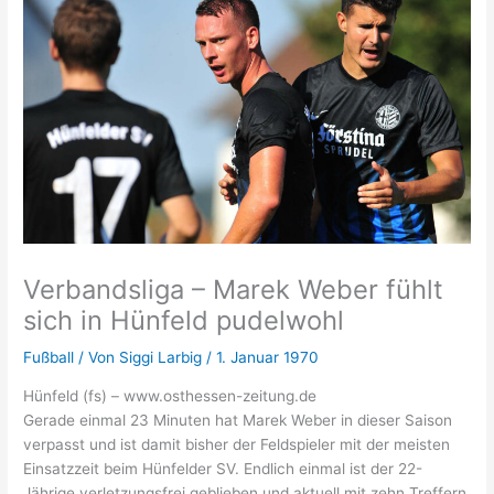
Verbandsliga – Marek Weber fühlt
sich in Hünfeld pudelwohl
Fußball
/ Von
Siggi Larbig
/
1. Januar 1970
Hünfeld (fs) – www.osthessen-zeitung.de
Gerade einmal 23 Minuten hat Marek Weber in dieser Saison
verpasst und ist damit bisher der Feldspieler mit der meisten
Einsatzzeit beim Hünfelder SV. Endlich einmal ist der 22-
Jährige verletzungsfrei geblieben und aktuell mit zehn Treffern