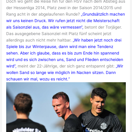
Doch wo geht die Reise hin für den HSV nach dem Abstieg aus
der Hessenliga 2014, Platz zwei in der Saison 2014/2015 und
Rang acht in der abgelaufenen Runde?
„Grundsätzlich machen
wir uns keinen Druck. Wir rufen jetzt nicht die Meisterschaft
als Saisonziel aus, das wäre vermessen“,
betont der Torjäger.
Das ausgegebene Saisonziel mit Platz fünf scheint jetzt
allerdings auch nicht mehr haltbar.
„Wir haben jetzt noch drei
Spiele bis zur Winterpause, dann wird man eine Tendenz
sehen. Aber ich glaube, dass es bis zum Ende hin spannend
wird und es sich zwischen uns, Sand und Flieden entscheiden
wird“,
meint der 22-Jährige, der sich ganz entspannt gibt:
„Wir
wollen Sand so lange wie möglich im Nacken sitzen. Dann
schauen wir mal, wozu es reicht.“