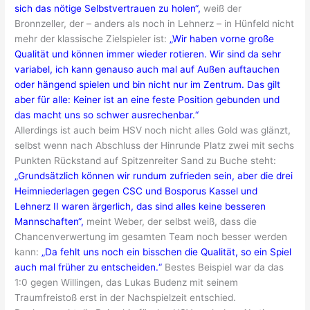
sich das nötige Selbstvertrauen zu holen“,
weiß der
Bronnzeller, der – anders als noch in Lehnerz – in Hünfeld nicht
mehr der klassische Zielspieler ist:
„Wir haben vorne große
Qualität und können immer wieder rotieren. Wir sind da sehr
variabel, ich kann genauso auch mal auf Außen auftauchen
oder hängend spielen und bin nicht nur im Zentrum. Das gilt
aber für alle: Keiner ist an eine feste Position gebunden und
das macht uns so schwer ausrechenbar.“
Allerdings ist auch beim HSV noch nicht alles Gold was glänzt,
selbst wenn nach Abschluss der Hinrunde Platz zwei mit sechs
Punkten Rückstand auf Spitzenreiter Sand zu Buche steht:
„Grundsätzlich können wir rundum zufrieden sein, aber die drei
Heimniederlagen gegen CSC und Bosporus Kassel und
Lehnerz II waren ärgerlich, das sind alles keine besseren
Mannschaften“,
meint Weber, der selbst weiß, dass die
Chancenverwertung im gesamten Team noch besser werden
kann:
„Da fehlt uns noch ein bisschen die Qualität, so ein Spiel
auch mal früher zu entscheiden.“
Bestes Beispiel war da das
1:0 gegen Willingen, das Lukas Budenz mit seinem
Traumfreistoß erst in der Nachspielzeit entschied.