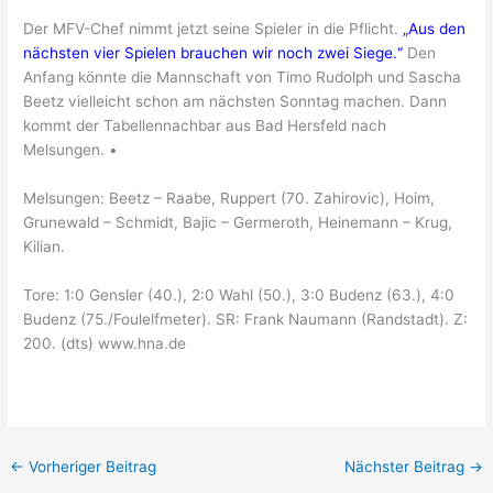
Der MFV-Chef nimmt jetzt seine Spieler in die Pflicht.
„Aus den
nächsten vier Spielen brauchen wir noch zwei Siege.“
Den
Anfang könnte die Mannschaft von Timo Rudolph und Sascha
Beetz vielleicht schon am nächsten Sonntag machen. Dann
kommt der Tabellennachbar aus Bad Hersfeld nach
Melsungen. •
Melsungen: Beetz – Raabe, Ruppert (70. Zahirovic), Hoim,
Grunewald – Schmidt, Bajic – Germeroth, Heinemann – Krug,
Kilian.
Tore: 1:0 Gensler (40.), 2:0 Wahl (50.), 3:0 Budenz (63.), 4:0
Budenz (75./Foulelfmeter). SR: Frank Naumann (Randstadt). Z:
200. (dts) www.hna.de
←
Vorheriger Beitrag
Nächster Beitrag
→