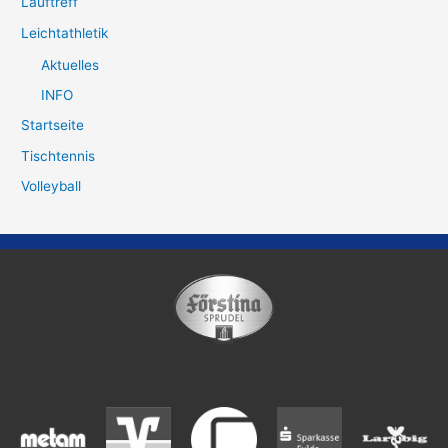
Lauftreff
Leichtathletik
Aktuelles
INFO
Startseite
Tischtennis
Volleyball