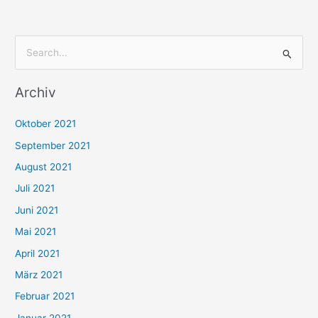
S
u
Archiv
c
h
Oktober 2021
e
September 2021
n
August 2021
n
Juli 2021
a
c
Juni 2021
h
Mai 2021
:
April 2021
März 2021
Februar 2021
Januar 2021