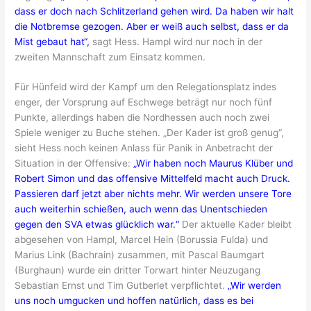
dass er doch nach Schlitzerland gehen wird. Da haben wir halt
die Notbremse gezogen. Aber er weiß auch selbst, dass er da
Mist gebaut hat“,
sagt Hess. Hampl wird nur noch in der
zweiten Mannschaft zum Einsatz kommen.
Für Hünfeld wird der Kampf um den Relegationsplatz indes
enger, der Vorsprung auf Eschwege beträgt nur noch fünf
Punkte, allerdings haben die Nordhessen auch noch zwei
Spiele weniger zu Buche stehen. „Der Kader ist groß genug“,
sieht Hess noch keinen Anlass für Panik in Anbetracht der
Situation in der Offensive:
„Wir haben noch Maurus Klüber und
Robert Simon und das offensive Mittelfeld macht auch Druck.
Passieren darf jetzt aber nichts mehr. Wir werden unsere Tore
auch weiterhin schießen, auch wenn das Unentschieden
gegen den SVA etwas glücklich war.“
Der aktuelle Kader bleibt
abgesehen von Hampl, Marcel Hein (Borussia Fulda) und
Marius Link (Bachrain) zusammen, mit Pascal Baumgart
(Burghaun) wurde ein dritter Torwart hinter Neuzugang
Sebastian Ernst und Tim Gutberlet verpflichtet.
„Wir werden
uns noch umgucken und hoffen natürlich, dass es bei