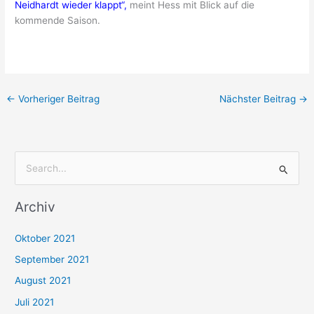
Neidhardt wieder klappt“,
meint Hess mit Blick auf die
kommende Saison.
←
Vorheriger Beitrag
Nächster Beitrag
→
S
u
Archiv
c
h
Oktober 2021
e
September 2021
n
August 2021
n
Juli 2021
a