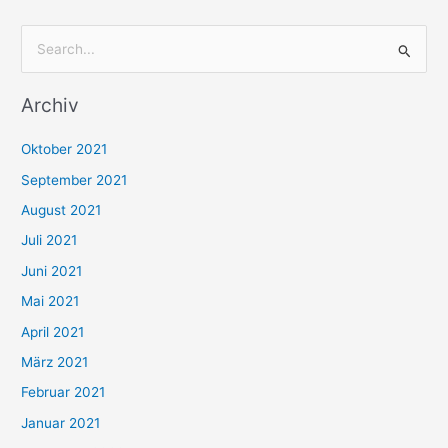
S
u
Archiv
c
h
Oktober 2021
e
September 2021
n
August 2021
n
Juli 2021
a
c
Juni 2021
h
Mai 2021
:
April 2021
März 2021
Februar 2021
Januar 2021