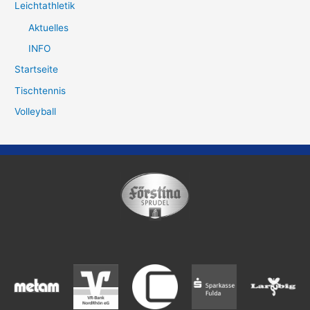
Leichtathletik
Aktuelles
INFO
Startseite
Tischtennis
Volleyball